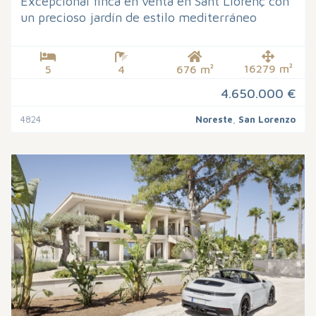
Excepcional finca en venta en Sant Llorenç con
un precioso jardín de estilo mediterráneo
16279 m²
5
4
676 m²
4.650.000 €
4824
Noreste
,
San Lorenzo