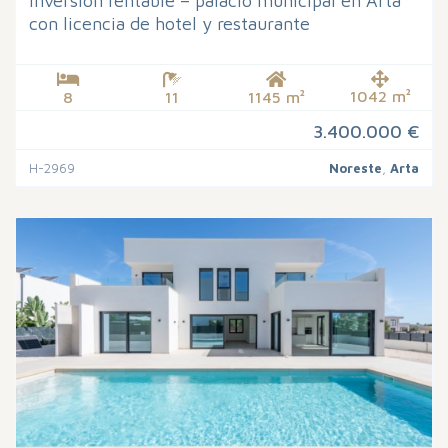
Inversión rentable – palacio municipal en Artá
con licencia de hotel y restaurante
1042 m²
8
11
1145 m²
3.400.000 €
H-2969
Noreste
,
Arta