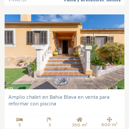
V-4342-28
Palma y alrededores
,
Genova
Amplio chalet en Bahia Blava en venta para
reformar con piscina
600 m²
5
3
350 m²