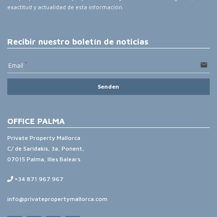
exactitud y actualidad de esta información.
Recibir nuestro boletín de noticias
email
Email
Senden
OFFICE PALMA
Private Property Mallorca
C/ de Saridakis, 3a, Ponent,
07015 Palma, Illes Balears
+34 871 967 967
info@privatepropertymallorca.com