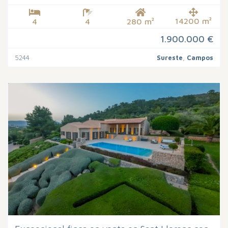
14200 m²
4
4
280 m²
1.900.000 €
5244
Sureste
,
Campos