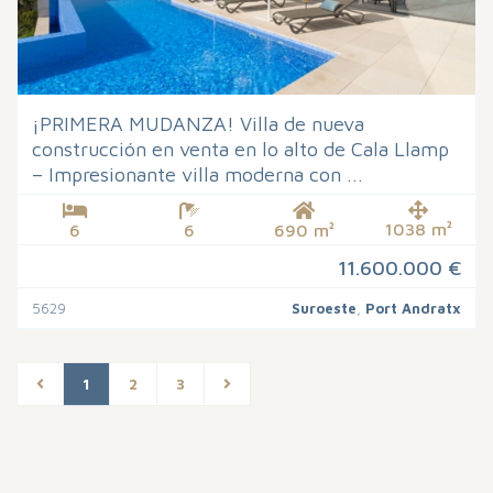
¡PRIMERA MUDANZA! Villa de nueva
construcción en venta en lo alto de Cala Llamp
– Impresionante villa moderna con ...
1038 m²
6
6
690 m²
11.600.000 €
5629
Suroeste
,
Port Andratx
1
2
3