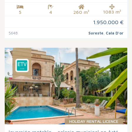
1083 m²
5
4
260 m²
1.950.000 €
5648
Sureste
,
Cala D'or
HOLIDAY RENTAL LICENCE