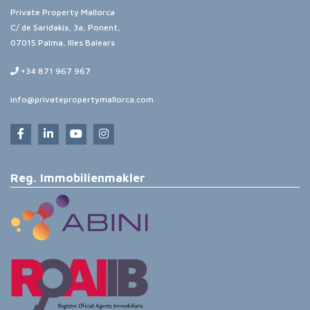
Private Property Mallorca
C/ de Saridakis, 3a, Ponent,
07015 Palma, Illes Balears
+34 871 967 967
info@privatepropertymallorca.com
Reg. Immobilienmakler