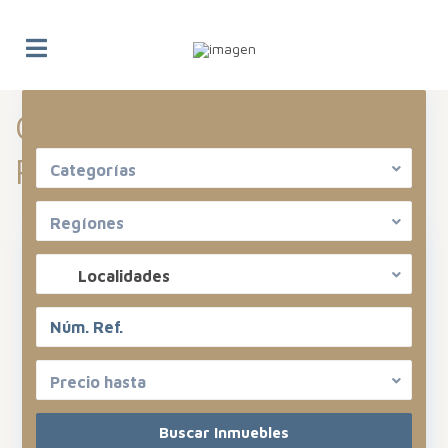
Categoría Archivos:
Búsqueda avanzada
Revista
Categorías
Regíones
Localidades
Precio hasta