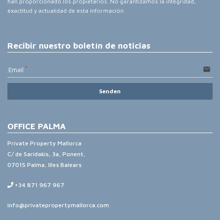
han proporcionado los propietarios. No garantizamos la integridad,
exactitud y actualidad de esta información.
Recibir nuestro boletín de noticias
email
Email
Senden
OFFICE PALMA
Private Property Mallorca
C/ de Saridakis, 3a, Ponent,
07015 Palma, Illes Balears
+34 871 967 967
info@privatepropertymallorca.com