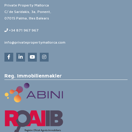
Private Property Mallorca
C/ de Saridakis, 3a, Ponent,
07015 Palma, Illes Balears
+34 871 967 967
info@privatepropertymallorca.com
Reg. Immobilienmakler