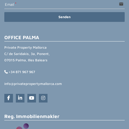
email
Email
Senden
OFFICE PALMA
Private Property Mallorca
C/ de Saridakis, 3a, Ponent,
07015 Palma, Illes Balears
+34 871 967 967
info@privatepropertymallorca.com
Reg. Immobilienmakler