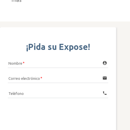
¡Pida su Expose!
account_circle
Nombre
email
Correo electrónico
call
Teléfono