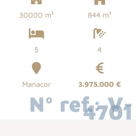
30000 m²
844 m²
5
4
Manacor
3.975.000 €
Nº ref.: V-
4701