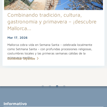
Combinando tradición, cultura,
gastronomía y primavera – ¡descubre
Mallorca...
Mar 17, 2026
Mallorca cobra vida en Semana Santa – celebrada localmente
como Setmana Santa – con profundas procesiones religiosas,
costumbres locales y las primeras semanas cálidas de la
primavera medite
...
Continuar leyendo
Informativo