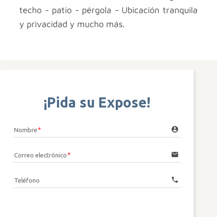
techo - patio - pérgola - Ubicación tranquila
y privacidad y mucho más.
¡Pida su Expose!
account_circle
Nombre
email
Correo electrónico
call
Teléfono