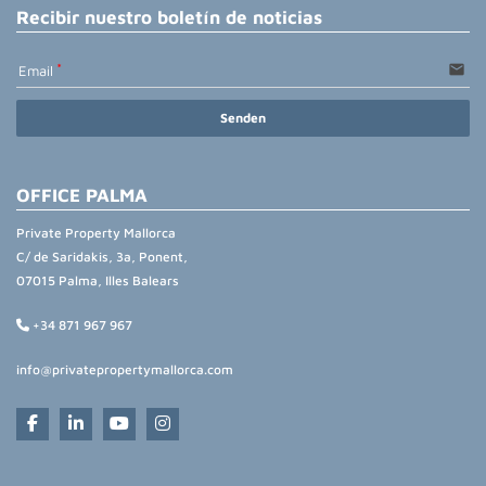
Recibir nuestro boletín de noticias
email
Email
Senden
OFFICE PALMA
Private Property Mallorca
C/ de Saridakis, 3a, Ponent,
07015 Palma, Illes Balears
+34 871 967 967
info@privatepropertymallorca.com