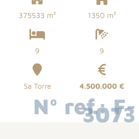
375533 m²
1350 m²
9
9
Sa Torre
4.500.000 €
Nº ref.: F-
3073