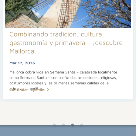
Combinando tradición, cultura,
gastronomía y primavera – ¡descubre
Mallorca...
Mar 17, 2026
Mallorca cobra vida en Semana Santa – celebrada localmente
como Setmana Santa – con profundas procesiones religiosas,
costumbres locales y las primeras semanas cálidas de la
primavera medite
...
Continuar leyendo