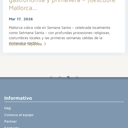
Mallorca...
Mar 17, 2026
Mallorca cobra vida en Semana Santa – celebrada localmente
como Setmana Santa – con profundas procesiones religiosas,
costumbres locales y las primeras semanas cálidas de la
primavera medite
...
Continuar leyendo
Informativo
FAQ
Conozca al equipo
Partner
Contacto