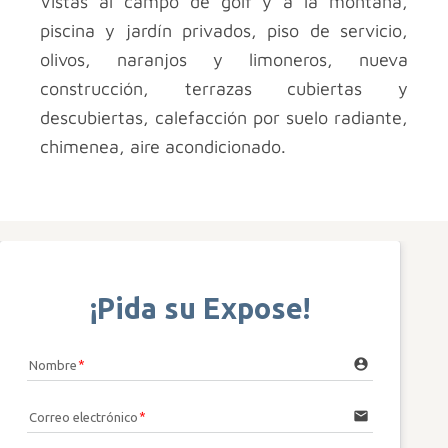
Vistas al campo de golf y a la montaña,
piscina y jardín privados, piso de servicio,
olivos, naranjos y limoneros, nueva
construcción, terrazas cubiertas y
descubiertas, calefacción por suelo radiante,
chimenea, aire acondicionado.
¡Pida su Expose!
account_circle
Nombre
email
Correo electrónico