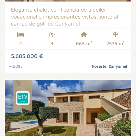
Elegante chalet con licencia de alquiler
vacacional e impresionantes vistas, junto al
campo de golf de Canyamel
4
4
665 m²
2575 m²
5.685.000 €
V-2082
Noreste
,
Canyamel