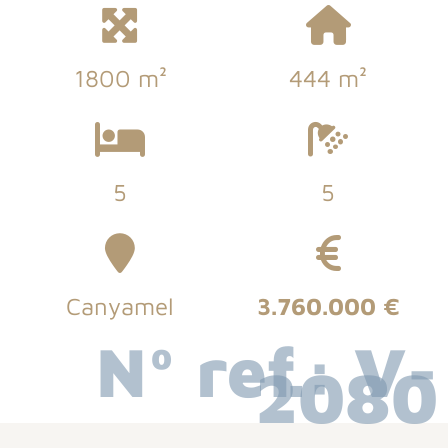
1800 m²
444 m²
5
5
Canyamel
3.760.000 €
Nº ref.: V-
2080