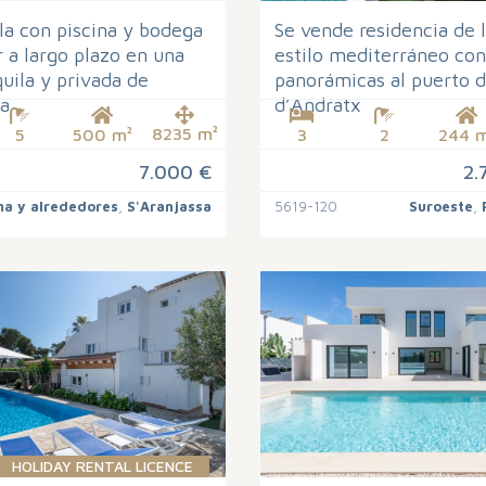
la con piscina y bodega
Se vende residencia de 
r a largo plazo en una
estilo mediterráneo con
uila y privada de
panorámicas al puerto d
sa
d’Andratx
8235 m²
5
500 m²
3
2
244 m
7.000 €
2.
ma y alrededores
,
S'Aranjassa
5619-120
Suroeste
,
HOLIDAY RENTAL LICENCE