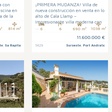
a con
¡PRIMERA MUDANZA! Villa de
iscina en
nueva construcción en venta en lo
a de la
alto de Cala Llamp –
Impresionante villa moderna con
...
814 m²
1038 m²
²
6
6
690 m²
11.600.000 €
te
,
Sa Rapita
5629
Suroeste
,
Port Andratx