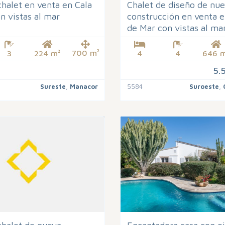
halet en venta en Cala
Chalet de diseño de nu
n vistas al mar
construcción en venta 
de Mar con vistas al ma
700 m²
3
224 m²
4
4
646 m
5.
Sureste
,
Manacor
5584
Suroeste
,