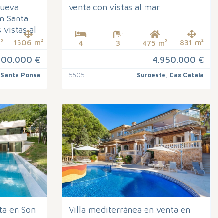
nueva
venta con vistas al mar
n Santa
 vistas al
1506 m²
831 m²
²
4
3
475 m²
900.000 €
4.950.000 €
,
Santa Ponsa
5505
Suroeste
,
Cas Catala
ta en Son
Villa mediterránea en venta en