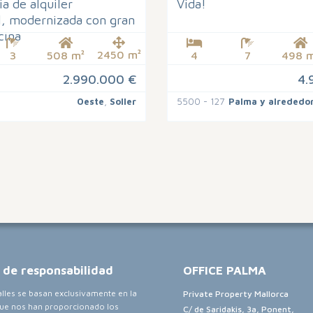
ia de alquiler
Vida!
l, modernizada con gran
cina
2450 m²
3
508 m²
4
7
498 m
2.990.000 €
4.
Oeste
,
Soller
5500 - 127
Palma y alrededo
 de responsabilidad
OFFICE PALMA
alles se basan exclusivamente en la
Private Property Mallorca
ue nos han proporcionado los
C/ de Saridakis, 3a, Ponent,