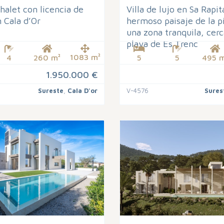
halet con licencia de
Villa de lujo en Sa Rapit
n Cala d’Or
hermoso paisaje de la p
una zona tranquila, cerc
playa de Es Trenc
1083 m²
4
260 m²
5
5
495 m
1.950.000 €
Sureste
,
Cala D'or
V-4576
Sures