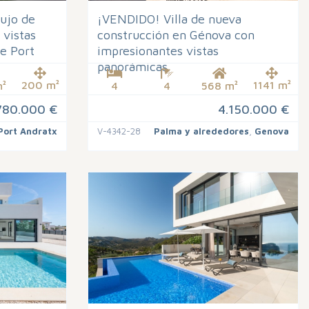
lujo de
¡VENDIDO! Villa de nueva
 vistas
construcción en Génova con
e Port
impresionantes vistas
panorámicas
200 m²
1141 m²
²
4
4
568 m²
780.000 €
4.150.000 €
Port Andratx
V-4342-28
Palma y alrededores
,
Genova