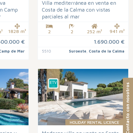
eva
Villa mediterránea en venta en
en Camp
Costa de la Calma con vistas
r
parciales al mar
1828 m²
941 m²
²
2
2
252 m²
500.000 €
1.690.000 €
Camp de Mar
5510
Suroeste
,
Costa de la Calma
Contacto con nosotros
HOLIDAY RENTAL LICENCE