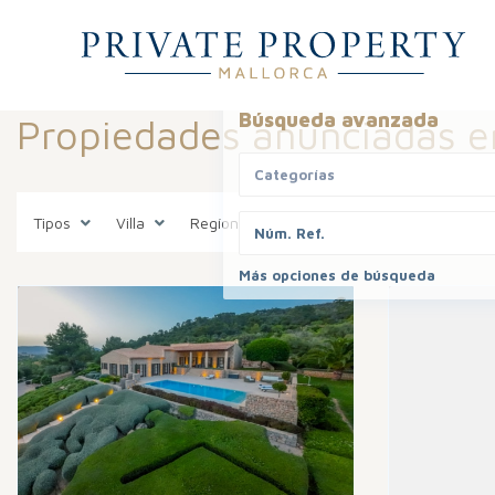
Búsqueda avanzada
Propiedades anunciadas en
Categorías
Tipos
Villa
Regíones
Localidades
Áreas
Más opciones de búsqueda