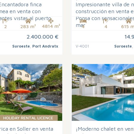
Encantadora finca
Impresionante villa de 
nea en venta con
construcción en venta e
ntes vistas al puerto
Ponsa con sensacionales
mar
4814 m²
2
283 m²
4
4
615 m
2.400.000 €
14.
Suroeste
,
Port Andratx
V-4001
Suroeste
HOLIDAY RENTAL LICENCE
órica en Soller en venta
¡Moderno chalet en ven