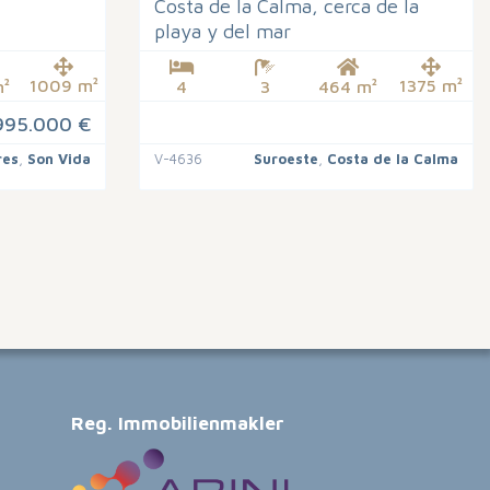
Costa de la Calma, cerca de la
playa y del mar
1009 m²
1375 m²
²
4
3
464 m²
995.000 €
res
,
Son Vida
V-4636
Suroeste
,
Costa de la Calma
Reg. Immobilienmakler