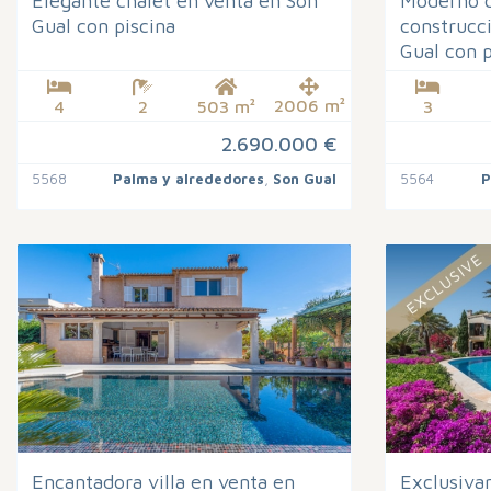
Elegante chalet en venta en Son
Moderno c
Gual con piscina
construcc
Gual con p
2006 m²
4
2
503 m²
3
2.690.000 €
5568
Palma y alrededores
,
Son Gual
5564
P
Encantadora villa en venta en
Exclusiva