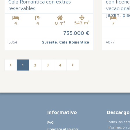
Cala Romantica con extras
con licenc
reservables
vacaciona
jardín, pis
543 m²
4
4
0 m²
7
755.000 €
5354
Sureste
,
Cala Romantica
4877
1
2
3
4
Informativo
Descargo
Todos los det
FAQ
información q
Conozca al equipo