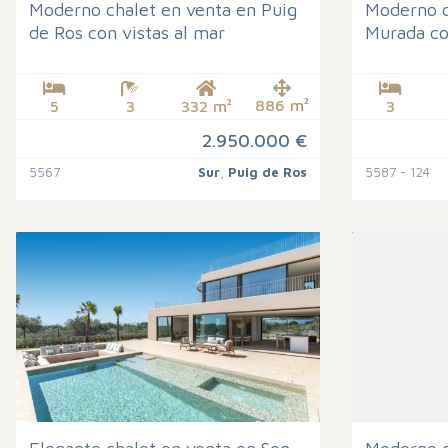
Moderno chalet en venta en Puig
Moderno c
de Ros con vistas al mar
Murada co
886 m²
5
3
332 m²
3
2.950.000 €
5567
Sur
,
Puig de Ros
5587 - 124