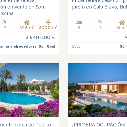
halet de nueva
Encantadora casa con pi
ión en venta en Son
jardín en Cala Blava, Bel
iscina
2000 m²
3
396 m²
3
2
0 m²
2.640.000 €
alma y alrededores
,
Son Gual
5552
Sur
mente cerca de Puerto
¡PRIMERA OCUPACIÓN!