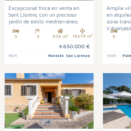
Excepcional finca en venta en
Amplia vil
Sant Llorenç con un precioso
en alquile
jardín de estilo mediterráneo
zona tranq
S’Aranjas
16279 m²
5
4
676 m²
6
4.650.000 €
4824
Noreste
,
San Lorenzo
5668
Pal