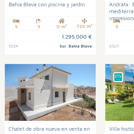
Bahia Blava con piscina y jardín
Andratx: 
mediterrá
impresiona
720 m²
5
5
0 m²
3
1.295.000 €
5554
Sur
,
Bahia Blava
5507
Chalet de obra nueva en venta en
Villa hist