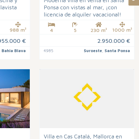
scina y
Moderna villa en venta en Santa
lavista
Ponsa con vistas al mar, ¡con
licencia de alquiler vacacional!
988 m²
1000 m²
4
5
230 m²
955.000 €
2.950.000 €
,
Bahia Blava
4985
Suroeste
,
Santa Ponsa
Villa en Cas Catalá, Mallorca en