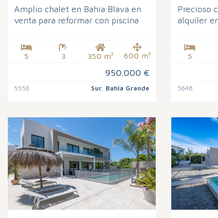
Amplio chalet en Bahia Blava en
Precioso c
venta para reformar con piscina
alquiler e
600 m²
5
3
350 m²
5
950.000 €
5556
Sur
,
Bahia Grande
5648