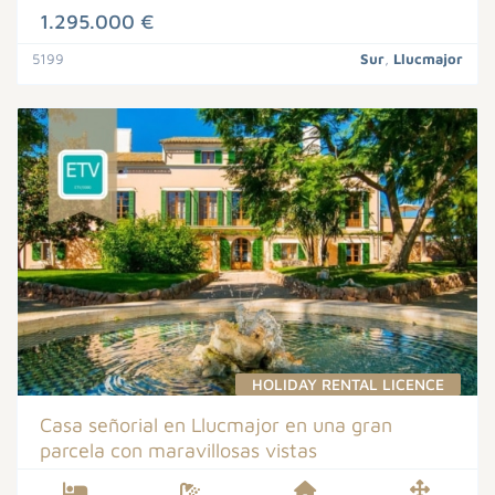
1.295.000 €
5199
Sur
,
Llucmajor
HOLIDAY RENTAL LICENCE
Casa señorial en Llucmajor en una gran
parcela con maravillosas vistas