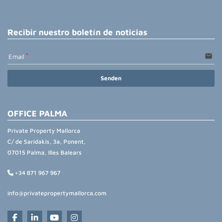
Recibir nuestro boletín de noticias
email
Email
Senden
OFFICE PALMA
Private Property Mallorca
C/ de Saridakis, 3a, Ponent,
07015 Palma, Illes Balears
+34 871 967 967
info@privatepropertymallorca.com