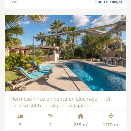
5030
Sur
,
Llucmajor
Hermosa finca en venta en Llucmajor – Un
paraíso subtropical para relajarse
3
2
255 m²
1170 m²