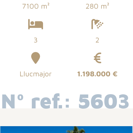
7100 m²
280 m²
3
2
Llucmajor
1.198.000 €
Nº ref.: 5603