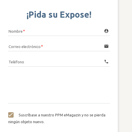
¡Pida su Expose!
account_circle
Nombre
email
Correo electrónico
call
Teléfono
Suscríbase a nuestro PPM eMagazin y no se pierda
ningún objeto nuevo.