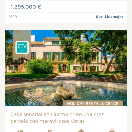
1.295.000 €
5199
Sur
,
Llucmajor
HOLIDAY RENTAL LICENCE
Casa señorial en Llucmajor en una gran
parcela con maravillosas vistas