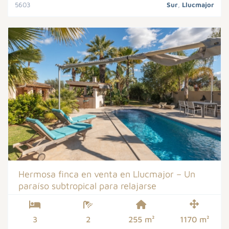
5603
Sur
,
Llucmajor
Hermosa finca en venta en Llucmajor – Un
paraíso subtropical para relajarse
3
2
255 m²
1170 m²