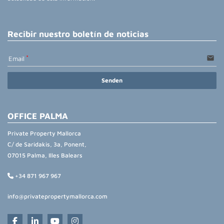
Recibir nuestro boletín de noticias
email
Email
Senden
OFFICE PALMA
Private Property Mallorca
C/ de Saridakis, 3a, Ponent,
07015 Palma, Illes Balears
+34 871 967 967
info@privatepropertymallorca.com