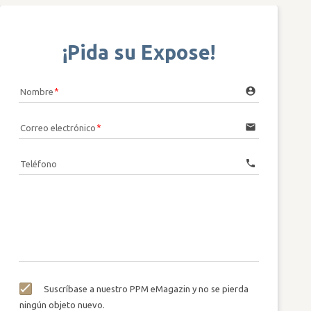
¡Pida su Expose!
account_circle
Nombre
email
Correo electrónico
call
Teléfono
Suscríbase a nuestro PPM eMagazin y no se pierda
ningún objeto nuevo.