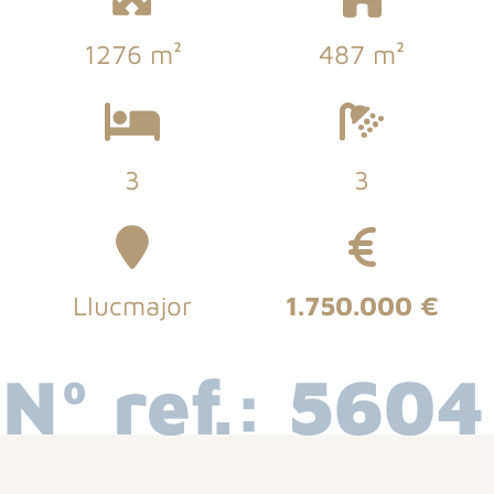
1276 m²
487 m²
3
3
Llucmajor
1.750.000 €
Nº ref.: 5604