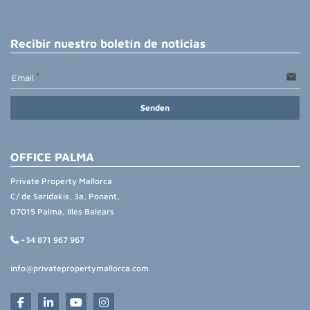
Recibir nuestro boletín de noticias
email
Email
Senden
OFFICE PALMA
Private Property Mallorca
C/ de Saridakis, 3a, Ponent,
07015 Palma, Illes Balears
+34 871 967 967
info@privatepropertymallorca.com