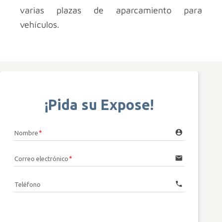
varias plazas de aparcamiento para
vehículos.
¡Pida su Expose!
account_circle
Nombre
email
Correo electrónico
call
Teléfono