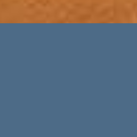
Genießen Sie diese
wundervolle Zeit am
Mittelmeer
Die Strassen von Palma sind schon festlich
beleuchtet und laden die Bewohner und die
Urlauber zum Bummeln und Shoppen ein. In
vielen Stadtteilen Palmas, aber auch in den
Dörfern gibt es Weihnachtsmärkte.