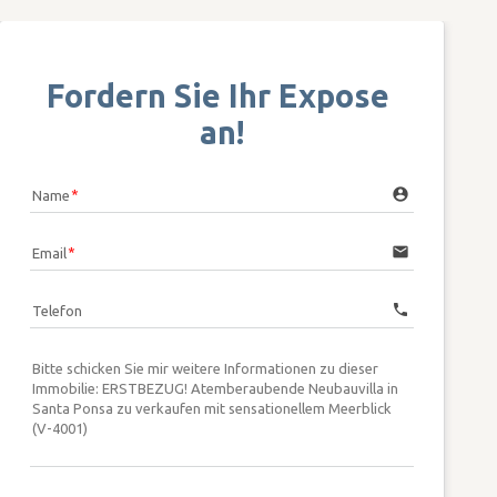
Fordern Sie Ihr Expose 
an!
account_circle
Name
email
Email
call
Telefon