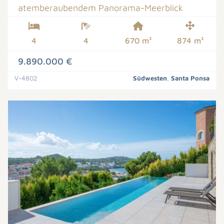
atemberaubendem Panorama-Meerblick
4
4
670 m²
874 m²
9.890.000 €
V-4802
Südwesten
,
Santa Ponsa