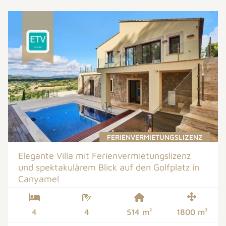
FERIENVERMIETUNGSLIZENZ
Elegante Villa mit Ferienvermietungslizenz
und spektakulärem Blick auf den Golfplatz in
Canyamel
4
4
514 m²
1800 m²