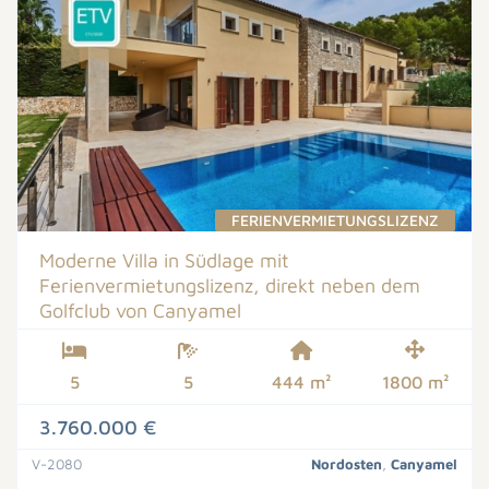
FERIENVERMIETUNGSLIZENZ
Moderne Villa in Südlage mit
Ferienvermietungslizenz, direkt neben dem
Golfclub von Canyamel
5
5
444 m²
1800 m²
3.760.000 €
V-2080
Nordosten
,
Canyamel