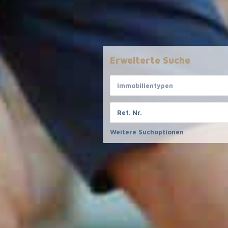
Erweiterte Suche
Immobilientypen
Informatives
Haftungs
Weitere Suchoptionen
Alle Angaben b
FAQ
Informationen
Meet the Team
Verfügung ges
Partner
Gewähr für die
Kontakt
dieser Angabe
Rechtliches
Erhalten
Impressum
Datenschutzerklärung
Email
AGB