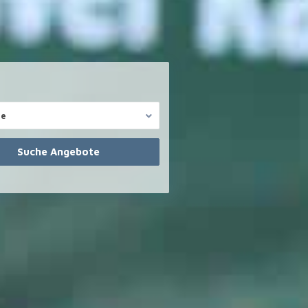
te
Reg. Immobilienmakler
.com