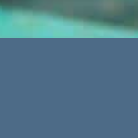
© 2021-2024 - media-pi.com & minimum-brain.de
atz & Sieg
Weitere Artikel
28
13
Apr.
Apr.