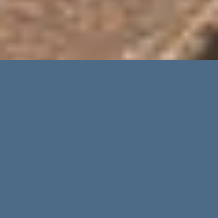
Erweiterte Suche
Immobilientypen
Regionen
Orte
Preis bis