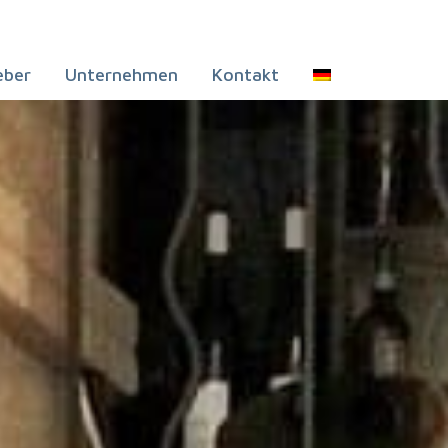
eber
Unternehmen
Kontakt