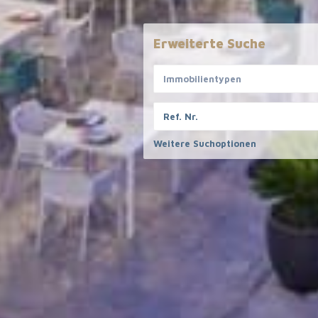
Erweiterte Suche
Immobilientypen
Informatives
Haftungs
Alle Angaben b
FAQ
Weitere Suchoptionen
Informationen
Meet the Team
Verfügung ges
Partner
Gewähr für die
Kontakt
dieser Angabe
Rechtliches
Erhalten
Impressum
Datenschutzerklärung
Email
AGB