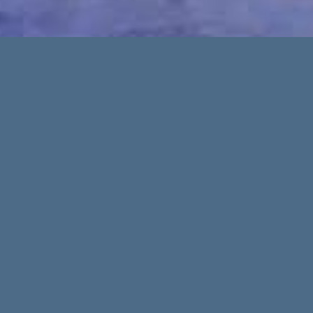
© 2021-2024 - media-pi.com & minimum-brain.de
ova Sun-sets
Weitere Artikel
28
13
Apr.
Apr.
Vom Urlaubsparadies
Rekordpreise und
zum sicheren Hafen
hohe Renditen: Die
für Immobilien in
Balearen führen den