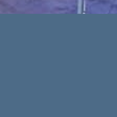
o be on Friday! Port Calan