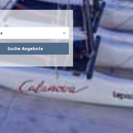
te
Reg. Immobilienmakler
.com