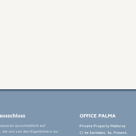
ausschluss
OFFICE PALMA
asieren ausschließlich auf
Private Property Mallorca
, die uns von den Eigentümern zur
C/ de Saridakis, 3a, Ponent,