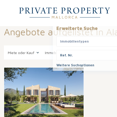
Erweiterte Suche
Angebote aufgelistet in Al
Immobilientypen
Miete oder Kauf
Immobilientypen
Regionen
Alar
Weitere Suchoptionen