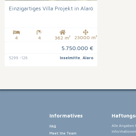
Einzigartiges Villa Projekt in Alaró
23000 m²
4
4
362 m²
5.750.000 €
5299 -126
Inselmitte
,
Alaro
Informatives
Haftungs
Alle Angaben b
FAQ
Informationen
Meet the Team