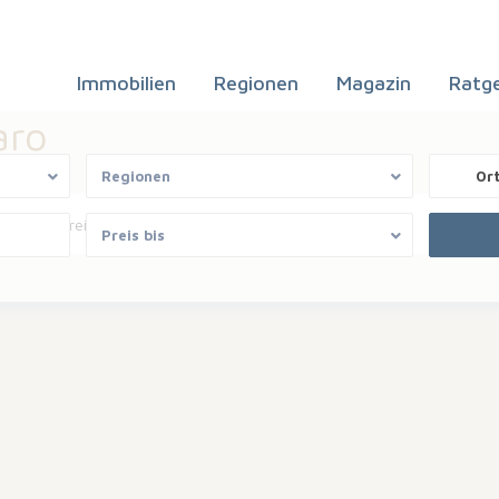
Immobilien
Regionen
Magazin
Ratg
aro
Regionen
Or
o
Bereiche
Sortiere nach
Preis bis