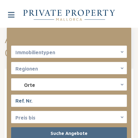
Angebote aufgelistet in
Erweiterte Suche
Cas Concos
Immobilientypen
Regionen
Miete oder Kauf
Orte
Immobilientypen
Regionen
Preis bis
Cas Concos
Bereiche