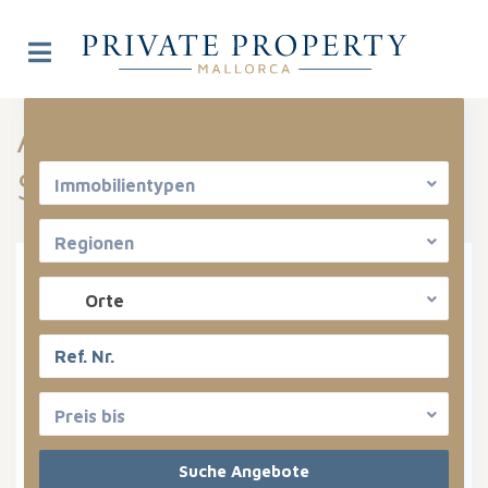
Angebote aufgelistet in
Erweiterte Suche
San Lorenzo
Immobilientypen
Regionen
Miete oder Kauf
Orte
Immobilientypen
Regionen
Preis bis
San Lorenzo
Bereiche