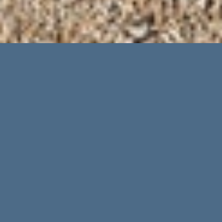
Finca Limoncello bei Sant
Joan auf Mallorca
Im Herzen von Mallorca liegt dieses kleine
Paradies und bietet vor allem
Individualisten und Familien ein
unvergessliches Urlaubserlebnis. Umso
schöner ist auch noch die Tatsache, dass