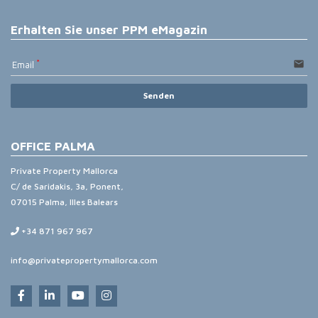
Erhalten Sie unser PPM eMagazin
email
Email
Senden
OFFICE PALMA
Private Property Mallorca
C/ de Saridakis, 3a, Ponent,
07015 Palma, Illes Balears
+34 871 967 967
info@privatepropertymallorca.com