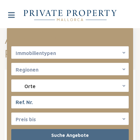
Angebote aufgelistet in
Erweiterte Suche
Projekt
Immobilientypen
Regionen
Miete oder Kauf
Orte
Immobilientypen
Regionen
Preis bis
Orte
Bereiche