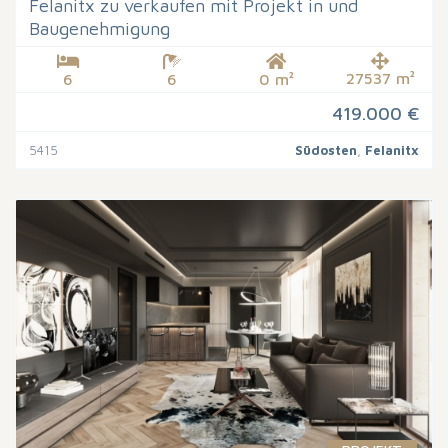
Felanitx zu verkaufen mit Projekt in und
Baugenehmigung
27537 m²
6
6
0 m²
419.000 €
5415
Südosten
,
Felanitx