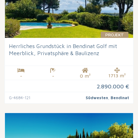
PROJEKT
Herrliches Grundstück in Bendinat Golf mit
Meerblick, Privatsphäre & Baulizenz
1713 m²
-
-
0 m²
2.890.000 €
G-4684-121
Südwesten
,
Bendinat