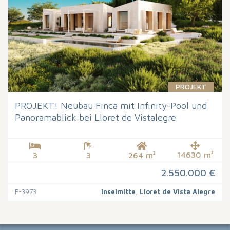
PROJEKT
PROJEKT! Neubau Finca mit Infinity-Pool und
Panoramablick bei Lloret de Vistalegre
14630 m²
3
3
264 m²
2.550.000 €
F-3973
Inselmitte
,
Lloret de Vista Alegre