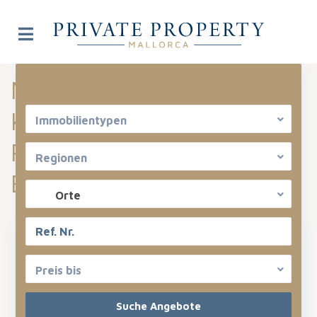
Neues aus der
Erweiterte Suche
Kategorie:
Unsere
Immobilientypen
Restaurant
Regionen
Empfehlungen
Orte
Preis bis