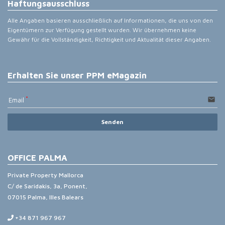
Haftungsausschluss
Alle Angaben basieren ausschließlich auf Informationen, die uns von den
Eigentümern zur Verfügung gestellt wurden. Wir übernehmen keine
Gewähr für die Vollständigkeit, Richtigkeit und Aktualität dieser Angaben.
Erhalten Sie unser PPM eMagazin
email
Email
Senden
OFFICE PALMA
Private Property Mallorca
C/ de Saridakis, 3a, Ponent,
07015 Palma, Illes Balears
+34 871 967 967