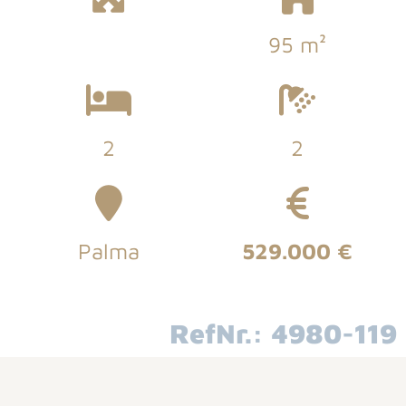
95 m²
2
2
Palma
529.000 €
RefNr.: 4980-119