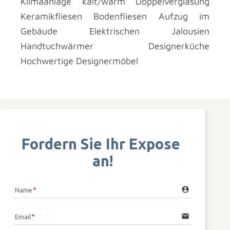
Klimaanlage kalt/warm Doppelverglasung
Keramikfliesen Bodenfliesen Aufzug im
Gebäude Elektrischen Jalousien
Handtuchwärmer Designerküche
Hochwertige Designermöbel
Fordern Sie Ihr Expose 
an!
account_circle
Name
email
Email