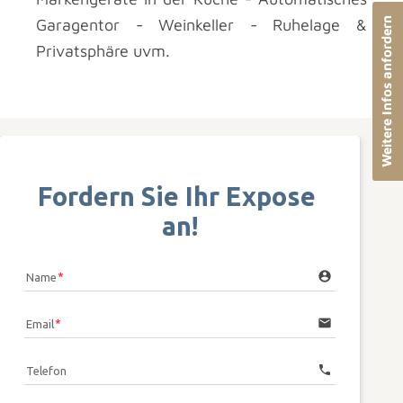
Weitere Infos anfordern
Garagentor - Weinkeller - Ruhelage &
Privatsphäre uvm.
Fordern Sie Ihr Expose 
an!
account_circle
Name
email
Email
call
Telefon