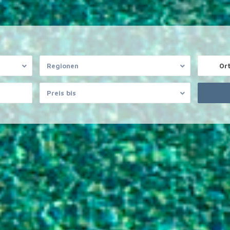
Regionen
Or
Preis bis
ausschluss
OFFICE PALMA
asieren ausschließlich auf
Private Property Mallorca