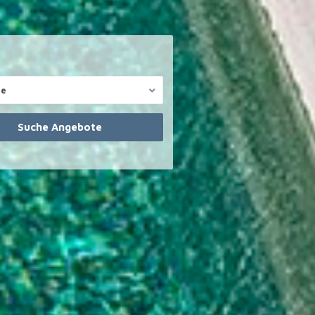
te
Reg. Immobilienmakler