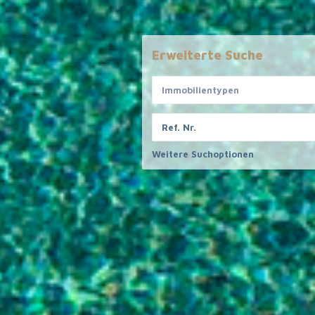
Erweiterte Suche
Immobilientypen
Weitere Suchoptionen
Informatives
Haftungs
Alle Angaben b
FAQ