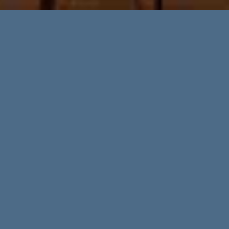
Erweiterte Suche
Immobilientypen
Regionen
Orte
Preis bis
LIFE IS BETTER IN
Weitere Suchoptionen
BIKINI