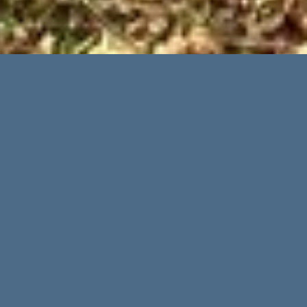
Erweiterte Suche
Immobilientypen
Regionen
Orte
Preis bis