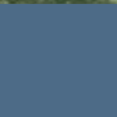
Für viele die beste
Jahreszeit auf Mallorca -
der Oktober
Der
Oktober
ist die Jahreszeit, die von
vielengeliebt wird, die die Magie Mallorcas
suchen. Normalerweise ist es ein Monat
mit traditionellen Festen
,
wo die Ernte der
lokalen Produkte gefeiert wird. Aufgrund
der weiter anhaltenden Pandemie ist alles
anders als zuvor. Dennoch können