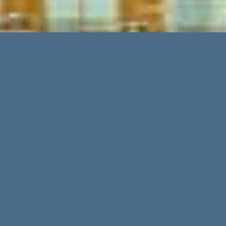
Der attraktive Immobilienmarkt in Spanien
und insbesondere auf Mallorca lockt eine
Vielzahl von Investoren an. Mittels einer
Informations- und Qualitätsinitiative,
begleitet durch eine Vielzahl
namhafter Unternehmen, schafft man
Transparenz und Sicherheit. Um das
Eigentum länderübergreifend und unter
Bedacht auf den gesamten Lebenszyklus